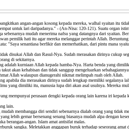
kitkan angan-angan kosong kepada mereka, walhal syaitan itu tidak 
pat untuk lari daripadanya." - (An-Nisa: 120-121). Suatu organ istime
uga sebenarnya mudah menerima nafsu yang datangnya dari syaitan. Be
wan pemilik hati itu agar mereka melanggar perintah Allah. Beruntun
ata: "Saya senantiasa berfikir dan memerhatikan, dari pintu mana syai
tidak disukai Allah dan Rasul-Nya. Sudah merasakan dirinya cukup sega
rang di sekitarnya.
u uang adalah kurniaan Allah kepada hamba-Nya. Harta benda yang dimil
 takut akan kehabisan dan tidak sanggup mengeluarkan sebahagiannya 
ahmat Allah walaupun dianugerahi nikmat melimpah ruah oleh Allah.
rang apabila dia merasakan dirinya sudah lengkap memiliki segalanya lalu
an ilmu yang dimiliki itu, manusia lupa diri akan asal usulnya. Merek
 yang mempunyai perasaan dengki kepada orang lain karena iri kepada 
ng lain.
ang mudah membangga diri sendiri sebenarnya dialah orang yang tidak 
sia yang lebih gemar bersenang senang biasanya mudah alpa dengan ke
suka berangan-angan. Islam amat antisifat malas.
ka berburuk sangka. Meletakkan anggapan buruk terhadap seseorang amat