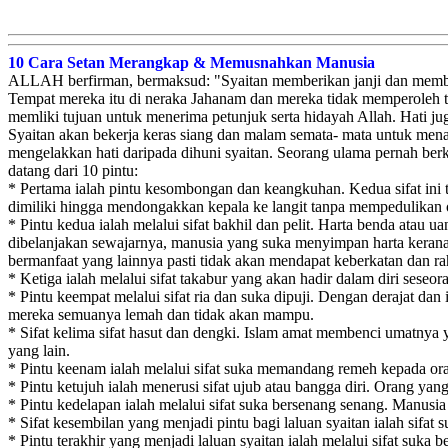
10 Cara Setan Merangkap & Memusnahkan Manusia
ALLAH berfirman, bermaksud: "Syaitan memberikan janji dan membang
Tempat mereka itu di neraka Jahanam dan mereka tidak memperoleh tem
memliki tujuan untuk menerima petunjuk serta hidayah Allah. Hati j
Syaitan akan bekerja keras siang dan malam semata- mata untuk mena
mengelakkan hati daripada dihuni syaitan. Seorang ulama pernah berk
datang dari 10 pintu:
* Pertama ialah pintu kesombongan dan keangkuhan. Kedua sifat ini 
dimiliki hingga mendongakkan kepala ke langit tanpa mempedulikan o
* Pintu kedua ialah melalui sifat bakhil dan pelit. Harta benda ata
dibelanjakan sewajarnya, manusia yang suka menyimpan harta kerana
bermanfaat yang lainnya pasti tidak akan mendapat keberkatan dan r
* Ketiga ialah melalui sifat takabur yang akan hadir dalam diri seseo
* Pintu keempat melalui sifat ria dan suka dipuji. Dengan derajat d
mereka semuanya lemah dan tidak akan mampu.
* Sifat kelima sifat hasut dan dengki. Islam amat membenci umatnya
yang lain.
* Pintu keenam ialah melalui sifat suka memandang remeh kepada ora
* Pintu ketujuh ialah menerusi sifat ujub atau bangga diri. Orang y
* Pintu kedelapan ialah melalui sifat suka bersenang senang. Manu
* Sifat kesembilan yang menjadi pintu bagi laluan syaitan ialah sifat 
* Pintu terakhir yang menjadi laluan syaitan ialah melalui sifat su