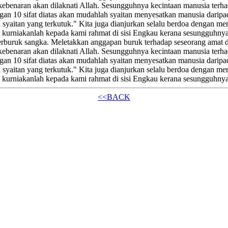
kebenaran akan dilaknati Allah. Sesungguhnya kecintaan manusia terh
ngan 10 sifat diatas akan mudahlah syaitan menyesatkan manusia daripad
 syaitan yang terkutuk." Kita juga dianjurkan selalu berdoa dengan m
 kurniakanlah kepada kami rahmat di sisi Engkau kerana sesungguhny
ka berburuk sangka. Meletakkan anggapan buruk terhadap seseorang amat
kebenaran akan dilaknati Allah. Sesungguhnya kecintaan manusia terh
ngan 10 sifat diatas akan mudahlah syaitan menyesatkan manusia daripad
 syaitan yang terkutuk." Kita juga dianjurkan selalu berdoa dengan m
 kurniakanlah kepada kami rahmat di sisi Engkau kerana sesungguhny
<<BACK