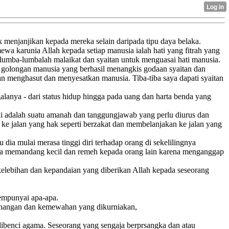
menjanjikan kepada mereka selain daripada tipu daya belaka.
wa karunia Allah kepada setiap manusia ialah hati yang fitrah yang
rlumba-lumbalah malaikat dan syaitan untuk menguasai hati manusia.
g golongan manusia yang berhasil menangkis godaan syaitan dan
tan menghasut dan menyesatkan manusia. Tiba-tiba saya dapati syaitan
lanya - dari status hidup hingga pada uang dan harta benda yang
iki adalah suatu amanah dan tanggungjawab yang perlu diurus dan
ke jalan yang hak seperti berzakat dan membelanjakan ke jalan yang
 dia mulai merasa tinggi diri terhadap orang di sekelilingnya
a mula memandang kecil dan remeh kepada orang lain karena menganggap
kelebihan dan kepandaian yang diberikan Allah kepada seseorang
mempunyai apa-apa.
senangan dan kemewahan yang dikurniakan,
 dibenci agama. Seseorang yang sengaja berprsangka dan atau