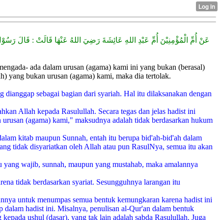
عَنْ أُمِّ الْمُؤْمِنِيْنَ أُمِّ عَبْدِ اللهِ عَائِشَةَ رَضِيَ اللهُ عَنْهَا قَالَتْ : 
mengada- ada dalam urusan (agama) kami ini yang bukan (berasal)
h) yang bukan urusan (agama) kami, maka dia tertolak.
 dianggap sebagai bagian dari syariah. Hal itu dilaksanakan dengan
kan Allah kepada Rasulullah. Secara tegas dan jelas hadist ini
an urusan (agama) kami," maksudnya adalah tidak berdasarkan hukum
dalam kitab maupun Sunnah, entah itu berupa bid'ah-bid'ah dalam
ang tidak disyariatkan oleh Allah atau pun RasulNya, semua itu akan
itu yang wajib, sunnah, maupun yang mustahab, maka amalannya
rena tidak berdasarkan syariat. Sesungguhnya larangan itu
kannya untuk menumpas semua bentuk kemungkaran karena hadist ini
 dalam hadist ini. Misalnya, penulisan al-Qur'an dalam bentuk
epada ushul (dasar), yang tak lain adalah sabda Rasulullah. Juga