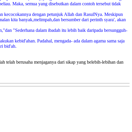
beliau. Maka, semua yang disebutkan dalam contoh tersebut tidak
n dan kecocokannya dengan petunjuk Allah dan RasulNya. Meskipun
malan kita banyak,melimpah,dan bersumber dari perinth syara', akan
n,"dan "Sederhana dalam ibadah itu lebih baik daripada bersungguh-
 melakukan kebid'ahan. Padahal, mengada- ada dalam agama sama saja
i bid'ah.
llah telah berusaha menjaganya dari sikap yang belebih-lebihan dan