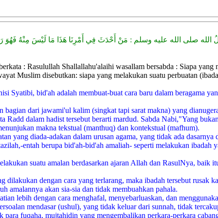
قَالَ رَسُوْلُ الله صلى الله عليه وسلم : مَنْ أَحْدَثَ فِي أَمْرِنَا هَذَا مَا لَيْسَ مِنْه
kata : Rasulullah Shallallahu'alaihi wasallam bersabda : Siapa yang 
iwayat Muslim disebutkan: siapa yang melakukan suatu perbuatan (ibada
si Syatibi, bid'ah adalah membuat-buat cara baru dalam beragama yang
bagian dari jawami'ul kalim (singkat tapi sarat makna) yang dianugerah
ata Radd dalam hadist tersebut berarti mardud. Sabda Nabi,"Yang buk
 menunjukan makna tekstual (manthuq) dan kontekstual (mafhum).
uatan yang diada-adakan dalam urusan agama, yang tidak ada dasarnya 
azilah,-entah berupa bid'ah-bid'ah amaliah- seperti melakukan ibadah y
melakukan suatu amalan berdasarkan ajaran Allah dan RasulNya, baik 
 dilakukan dengan cara yang terlarang, maka ibadah tersebut rusak ka
uh amalannya akan sia-sia dan tidak membuahkan pahala.
rhatian lebih dengan cara menghafal, menyebarluaskan, dan mengguna
oalan mendasar (ushul), yang tidak keluar dari sunnah, tidak tercakup
para fuqaha, mujtahidin yang mengembalikan perkara-perkara cabang k