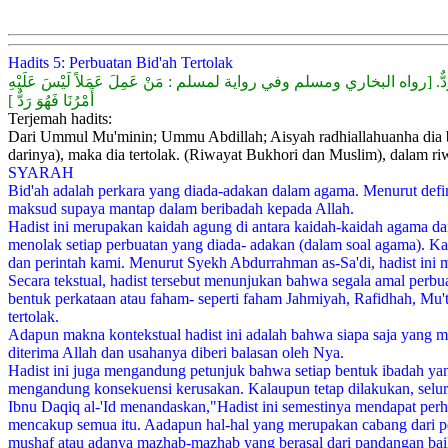
Hadits 5: Perbuatan Bid'ah Tertolak
ُ فَهُوَ رَدٌّ. [رواه البخاري ومسلم وفي رواية لمسلم : مَنْ عَمِلَ عَمَلاً لَيْسَ عَلَيْهِ
أَمْرُنَا فَهُوَ رَدٌّ ]
Terjemah hadits:
Dari Ummul Mu'minin; Ummu Abdillah; Aisyah radhiallahuanha dia ber
darinya), maka dia tertolak. (Riwayat Bukhori dan Muslim), dalam r
SYARAH
Bid'ah adalah perkara yang diada-adakan dalam agama. Menurut defini
maksud supaya mantap dalam beribadah kepada Allah.
Hadist ini merupakan kaidah agung di antara kaidah-kaidah agama dan 
menolak setiap perbuatan yang diada- adakan (dalam soal agama). K
dan perintah kami. Menurut Syekh Abdurrahman as-Sa'di, hadist ini
Secara tekstual, hadist tersebut menunjukan bahwa segala amal perb
bentuk perkataan atau faham- seperti faham Jahmiyah, Rafidhah, Mu't
tertolak.
Adapun makna kontekstual hadist ini adalah bahwa siapa saja yang 
diterima Allah dan usahanya diberi balasan oleh Nya.
Hadist ini juga mengandung petunjuk bahwa setiap bentuk ibadah yang
mengandung konsekuensi kerusakan. Kalaupun tetap dilakukan, selur
Ibnu Daqiq al-'Id menandaskan,"Hadist ini semestinya mendapat pe
mencakup semua itu. Aadapun hal-hal yang merupakan cabang dari pers
mushaf atau adanya mazhab-mazhab yang berasal dari pandangan baik 