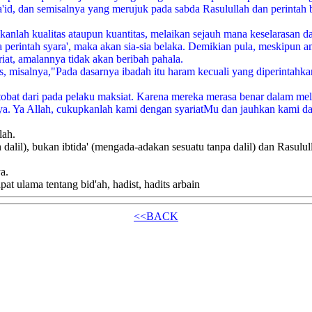
'id, dan semisalnya yang merujuk pada sabda Rasulullah dan perintah 
bukanlah kualitas ataupun kuantitas, melaikan sejauh mana keselarasa
a perintah syara', maka akan sia-sia belaka. Demikian pula, meskipun a
riat, amalannya tidak akan beribah pahala.
, misalnya,"Pada dasarnya ibadah itu haram kecuali yang diperintahka
k bertobat dari pada pelaku maksiat. Karena mereka merasa benar dalam
. Ya Allah, cukupkanlah kami dengan syariatMu dan jauhkan kami dar
lah.
 dalil), bukan ibtida' (mengada-adakan sesuatu tanpa dalil) dan Rasulu
a.
at ulama tentang bid'ah, hadist, hadits arbain
<<BACK