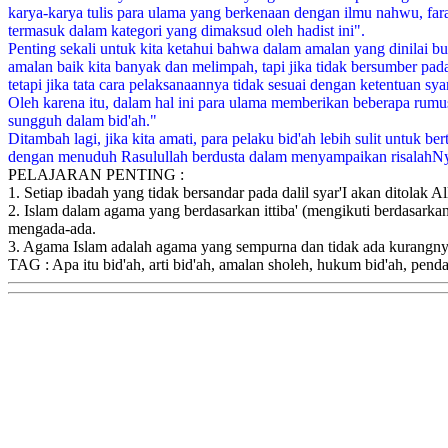
karya-karya tulis para ulama yang berkenaan dengan ilmu nahwu, fara
termasuk dalam kategori yang dimaksud oleh hadist ini".
Penting sekali untuk kita ketahui bahwa dalam amalan yang dinilai 
amalan baik kita banyak dan melimpah, tapi jika tidak bersumber pad
tetapi jika tata cara pelaksanaannya tidak sesuai dengan ketentuan sya
Oleh karena itu, dalam hal ini para ulama memberikan beberapa rumus
sungguh dalam bid'ah."
Ditambah lagi, jika kita amati, para pelaku bid'ah lebih sulit untu
dengan menuduh Rasulullah berdusta dalam menyampaikan risalahNya
PELAJARAN PENTING :
1. Setiap ibadah yang tidak bersandar pada dalil syar'I akan ditolak Al
2. Islam dalam agama yang berdasarkan ittiba' (mengikuti berdasarkan
mengada-ada.
3. Agama Islam adalah agama yang sempurna dan tidak ada kurangny
TAG : Apa itu bid'ah, arti bid'ah, amalan sholeh, hukum bid'ah, pendap