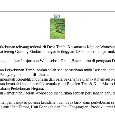
erkebunan tehyang terletak di Desa Tambi Kecamatan Kejajar, Wonoso
at lereng Gunung Sindoro, dengan ketinggian 1.350 meter dari permuka
gunakan busjurusan Wonosobo - Dieng Batur. turun di pertigaan Des
an Perkebunan Tambi adalah salah satu perusahaan milik Belanda, de
eet yang berkantor di Jakarta.
 Pemerintah Republik Indonesia dan para pekerjanya diangkat menjadi
kan kembali kepada pemilik semula yaitu Bagelen Thee& Kina Maatsc
sahaan Perkebunan Negara.
n PemerintahDaerah Wonosobo mendirikan sebuah perusahaan baru 
mengembangkan potensi keindahan dan daya tarik alam perkebunan s
an yaitu Unit Tambi, Unit Bedakah dan Unit Tanjungsari. Produk utama 