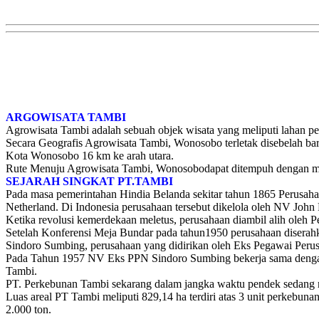
ARGOWISATA TAMBI
Agrowisata Tambi adalah sebuah objek wisata yang meliputi lahan p
Secara Geografis Agrowisata Tambi, Wonosobo terletak disebelah bar
Kota Wonosobo 16 km ke arah utara.
Rute Menuju Agrowisata Tambi, Wonosobodapat ditempuh dengan meng
SEJARAH SINGKAT PT.TAMBI
Pada masa pemerintahan Hindia Belanda sekitar tahun 1865 Perusaha
Netherland. Di Indonesia perusahaan tersebut dikelola oleh NV John P
Ketika revolusi kemerdekaan meletus, perusahaan diambil alih oleh
Setelah Konferensi Meja Bundar pada tahun1950 perusahaan diserah
Sindoro Sumbing, perusahaan yang didirikan oleh Eks Pegawai Peru
Pada Tahun 1957 NV Eks PPN Sindoro Sumbing bekerja sama denga
Tambi.
PT. Perkebunan Tambi sekarang dalam jangka waktu pendek sedang 
Luas areal PT Tambi meliputi 829,14 ha terdiri atas 3 unit perkebun
2.000 ton.